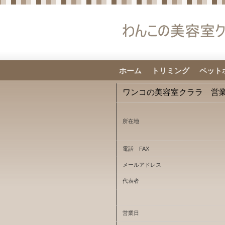
ホーム
トリミング
ペット
ワンコの美容室クララ 営
所在地
電話 FAX
メールアドレス
代表者
営業日