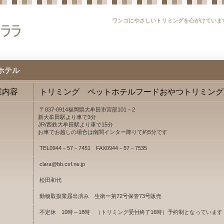
ワンコにやさしいトリミングを心がけていま
ホテル
業内容
トリミング ペットホテルフードおやつトリミング
〒837-0914福岡県大牟田市宮部101－2
新大牟田駅より車で3分
JR/西鉄大牟田駅より車で15分
お車でお越しの場合は南関インター降りて約5分です
TEL0944－57－7451 FAX0944－57－7535
clara@bb.csf.ne.jp
松田和代
動物取扱業届出済み 生衛ー第72号保管73号販売
不定休 10時～18時 （トリミング受付終了16時）予約制となっています